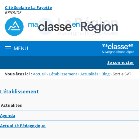
Panneau de gestion des cookies
Cité Scolaire La Fayette
Menu de la rubrique
Contenu
BRIOUDE
MENU
Se connecter
Vous êtes ici :
Accueil
›
L'établissement
›
Actualités
›
Blog
›
Sortie SVT
L'établissement
Actualités
Agenda
Actualité Pédagogique