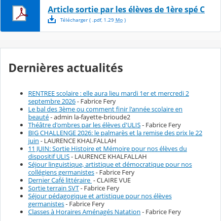
Article sortie par les élèves de 1ère spé C
Télécharger
( .
pdf
,
1.29
Mo
)
Dernières actualités
RENTREE scolaire : elle aura lieu mardi 1er et mercredi 2
septembre 2026
- Fabrice Fery
Le bal des 3ème ou comment finir l'année scolaire en
beauté
- admin la-fayette-brioude2
Théâtre d'ombres par les élèves d'ULIS
- Fabrice Fery
BIG CHALLENGE 2026: le palmarès et la remise des prix le 22
juin
- LAURENCE KHALFALLAH
11 JUIN: Sortie Histoire et Mémoire pour nos élèves du
dispositif ULIS
- LAURENCE KHALFALLAH
Séjour linguistique, artistique et démocratique pour nos
collégiens germanistes
- Fabrice Fery
Dernier Café littéraire
- CLAIRE VUE
Sortie terrain SVT
- Fabrice Fery
Séjour pédagogique et artistique pour nos élèves
germanistes
- Fabrice Fery
Classes à Horaires Aménagés Natation
- Fabrice Fery