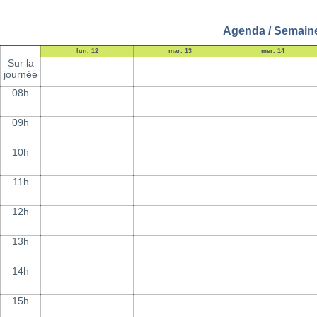
Agenda / Semaine 
lun.
12
mar.
13
mer.
14
Sur la
journée
08h
09h
10h
11h
12h
13h
14h
15h