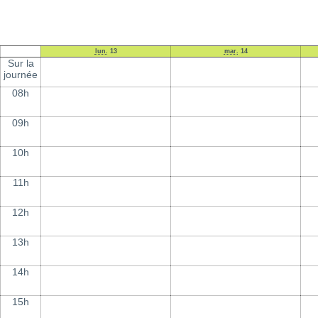
lun.
13
mar.
14
Sur la
journée
08h
09h
10h
11h
12h
13h
14h
15h