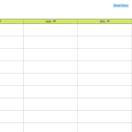
Imprimer
7
sam.
18
dim.
19