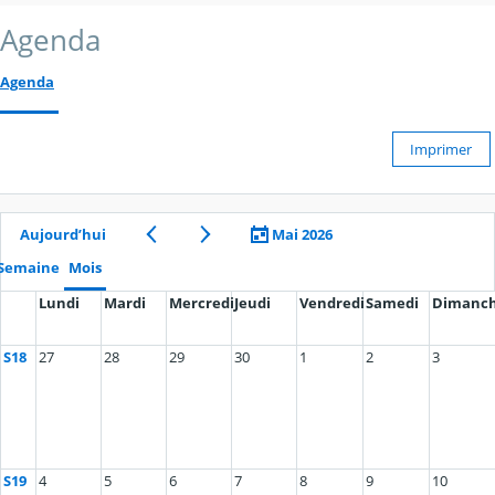
Agenda
Agenda
Imprimer
Aujourd’hui
Mai 2026
Semaine
Mois
Lundi
Mardi
Mercredi
Jeudi
Vendredi
Samedi
Dimanc
S18
27
28
29
30
1
2
3
S19
4
5
6
7
8
9
10