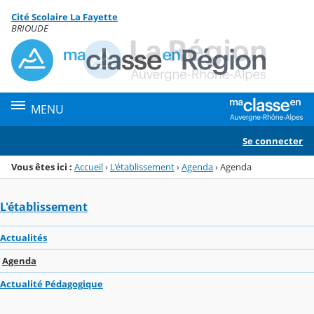
Panneau de gestion des cookies
Cité Scolaire La Fayette
Menu de la rubrique
Contenu
BRIOUDE
MENU
Se connecter
Vous êtes ici :
Accueil
›
L'établissement
›
Agenda
›
Agenda
L'établissement
Actualités
Agenda
Actualité Pédagogique