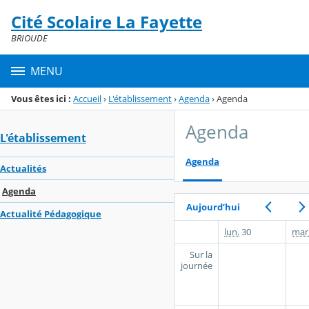
Panneau de gestion des cookies
Cité Scolaire La Fayette
Menu de la rubrique
Contenu
BRIOUDE
MENU
Vous êtes ici :
Accueil
›
L'établissement
›
Agenda
›
Agenda
Agenda
L'établissement
Agenda
Actualités
Agenda
Aujourd’hui
Actualité Pédagogique
lun.
30
mar
Sur la
journée