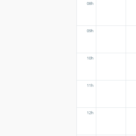
08h
09h
10h
11h
12h