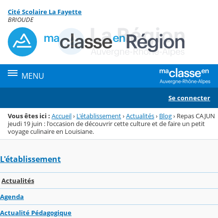
Panneau de gestion des cookies
Cité Scolaire La Fayette
Menu de la rubrique
Contenu
BRIOUDE
MENU
Se connecter
Vous êtes ici :
Accueil
›
L'établissement
›
Actualités
›
Blog
›
Repas CAJUN
jeudi 19 juin : l'occasion de découvrir cette culture et de faire un petit
voyage culinaire en Louisiane.
L'établissement
Actualités
Agenda
Actualité Pédagogique