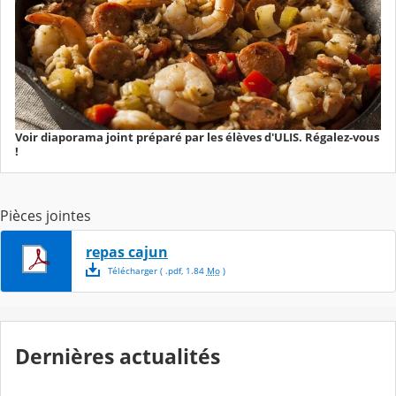
Voir diaporama joint préparé par les élèves d'ULIS. Régalez-vous
!
Pièces jointes
repas cajun
Télécharger
( .
pdf
,
1.84
Mo
)
Dernières actualités