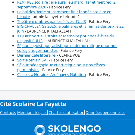
RENTREE scolaire : elle aura lieu mardi 1er et mercredi 2
septembre 2026
- Fabrice Fery
Le bal des 3ème ou comment finir l'année scolaire en
beauté
- admin la-fayette-brioude2
Théâtre d'ombres par les élèves d'ULIS
- Fabrice Fery
BIG CHALLENGE 2026: le palmarès et la remise des prix le 22
juin
- LAURENCE KHALFALLAH
11 JUIN: Sortie Histoire et Mémoire pour nos élèves du
dispositif ULIS
- LAURENCE KHALFALLAH
Séjour linguistique, artistique et démocratique pour nos
collégiens germanistes
- Fabrice Fery
Dernier Café littéraire
- CLAIRE VUE
Sortie terrain SVT
- Fabrice Fery
Séjour pédagogique et artistique pour nos élèves
germanistes
- Fabrice Fery
Classes à Horaires Aménagés Natation
- Fabrice Fery
Cité Scolaire La Fayette
Contacts
Mentions légales
Chartes d'utilisation
Données personnelles