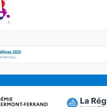
élèves 2025
df
,
689.33
ko
)