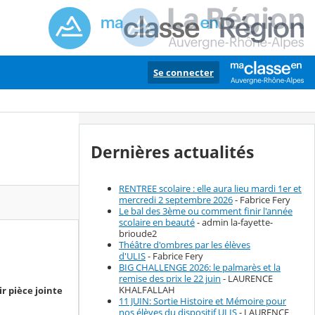
Se connecter
Dernières actualités
RENTREE scolaire : elle aura lieu mardi 1er et
mercredi 2 septembre 2026
- Fabrice Fery
Le bal des 3ème ou comment finir l'année
scolaire en beauté
- admin la-fayette-
brioude2
Théâtre d'ombres par les élèves
d'ULIS
- Fabrice Fery
BIG CHALLENGE 2026: le palmarès et la
remise des prix le 22 juin
- LAURENCE
KHALFALLAH
ir pièce jointe
11 JUIN: Sortie Histoire et Mémoire pour
nos élèves du dispositif ULIS
- LAURENCE