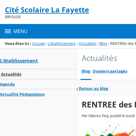
Panneau de gestion des cookies
Cité Scolaire La Fayette
Menu de la rubrique
Contenu
BRIOUDE
MENU
Vous êtes ici :
Accueil
›
L'établissement
›
Actualités
›
Blog
›
RENTREE des 
Actualités
L'établissement
Blog
Dossiers partagés
Actualités
Agenda
‹
Retour au blog
Actualité Pédagogique
RENTREE des 
Par Fabrice Fery, publié le lund