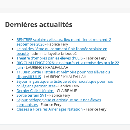
Dernières actualités
RENTREE scolaire : elle aura lieu mardi 1er et mercredi 2
septembre 2026
- Fabrice Fery
Le bal des 3ème ou comment finir l'année scolaire en
beauté
- admin la-fayette-brioude2
Théâtre d'ombres par les élèves d'ULIS
- Fabrice Fery
BIG CHALLENGE 2026: le palmarès et la remise des prix le 22
juin
- LAURENCE KHALFALLAH
11 JUIN: Sortie Histoire et Mémoire pour nos élèves du
dispositif ULIS
- LAURENCE KHALFALLAH
Séjour linguistique, artistique et démocratique pour nos
collégiens germanistes
- Fabrice Fery
Dernier Café littéraire
- CLAIRE VUE
Sortie terrain SVT
- Fabrice Fery
Séjour pédagogique et artistique pour nos élèves
germanistes
- Fabrice Fery
Classes à Horaires Aménagés Natation
- Fabrice Fery