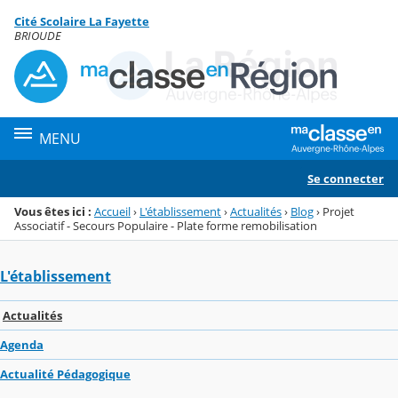
Panneau de gestion des cookies
Cité Scolaire La Fayette
Menu de la rubrique
Contenu
BRIOUDE
MENU
Se connecter
Vous êtes ici :
Accueil
›
L'établissement
›
Actualités
›
Blog
›
Projet
Associatif - Secours Populaire - Plate forme remobilisation
L'établissement
Actualités
Agenda
Actualité Pédagogique