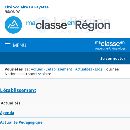
Panneau de gestion des cookies
Cité Scolaire La Fayette
Menu de la rubrique
Contenu
BRIOUDE
MENU
Se connecter
Vous êtes ici :
Accueil
›
L'établissement
›
Actualités
›
Blog
›
Journée
Nationale du sport scolaire
L'établissement
Actualités
Agenda
Actualité Pédagogique