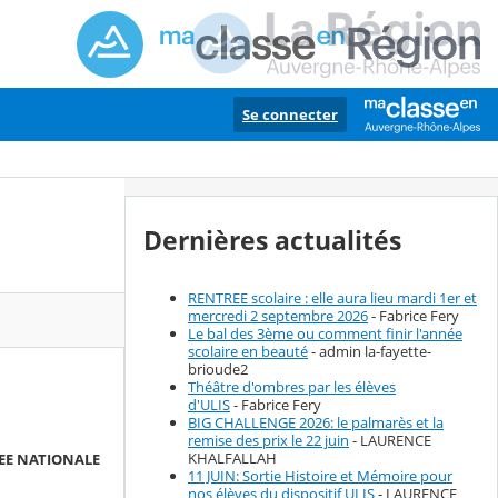
Se connecter
Dernières actualités
RENTREE scolaire : elle aura lieu mardi 1er et
mercredi 2 septembre 2026
- Fabrice Fery
Le bal des 3ème ou comment finir l'année
scolaire en beauté
- admin la-fayette-
brioude2
Théâtre d'ombres par les élèves
d'ULIS
- Fabrice Fery
BIG CHALLENGE 2026: le palmarès et la
remise des prix le 22 juin
- LAURENCE
KHALFALLAH
BLEE NATIONALE
11 JUIN: Sortie Histoire et Mémoire pour
nos élèves du dispositif ULIS
- LAURENCE