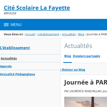
Panneau de gestion des cookies
Cité Scolaire La Fayette
Menu de la rubrique
Contenu
BRIOUDE
MENU
Vous êtes ici :
Accueil
›
L'établissement
›
Actualités
›
Blog
›
Journée à PAR
Actualités
L'établissement
Blog
Dossiers partagés
Actualités
Agenda
‹
Retour au blog
Actualité Pédagogique
Journée à PAR
Par LAURENCE KHALFALLAH, publié