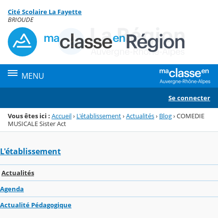
Panneau de gestion des cookies
Cité Scolaire La Fayette
Menu de la rubrique
Contenu
BRIOUDE
MENU
Se connecter
Vous êtes ici :
Accueil
›
L'établissement
›
Actualités
›
Blog
›
COMEDIE
MUSICALE Sister Act
L'établissement
Actualités
Agenda
Actualité Pédagogique