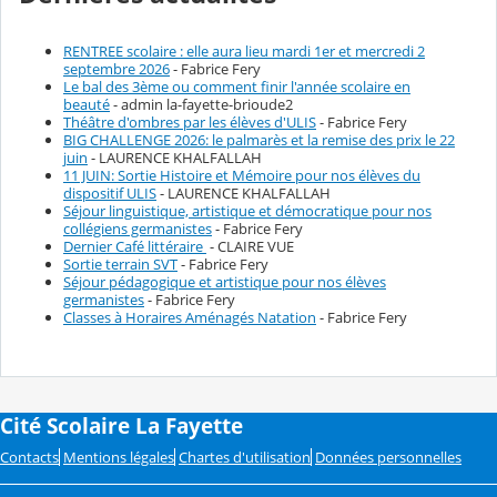
RENTREE scolaire : elle aura lieu mardi 1er et mercredi 2
septembre 2026
- Fabrice Fery
Le bal des 3ème ou comment finir l'année scolaire en
beauté
- admin la-fayette-brioude2
Théâtre d'ombres par les élèves d'ULIS
- Fabrice Fery
BIG CHALLENGE 2026: le palmarès et la remise des prix le 22
juin
- LAURENCE KHALFALLAH
11 JUIN: Sortie Histoire et Mémoire pour nos élèves du
dispositif ULIS
- LAURENCE KHALFALLAH
Séjour linguistique, artistique et démocratique pour nos
collégiens germanistes
- Fabrice Fery
Dernier Café littéraire
- CLAIRE VUE
Sortie terrain SVT
- Fabrice Fery
Séjour pédagogique et artistique pour nos élèves
germanistes
- Fabrice Fery
Classes à Horaires Aménagés Natation
- Fabrice Fery
Cité Scolaire La Fayette
Contacts
Mentions légales
Chartes d'utilisation
Données personnelles